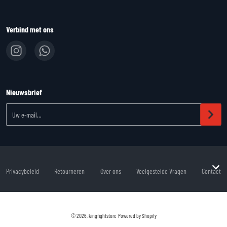
Verbind met ons
Nieuwsbrief
Uw e-mail...
Privacybeleid
Retourneren
Over ons
Veelgestelde Vragen
Contact
Betaalmethoden
© 2026,
kingfightstore
Powered by Shopify