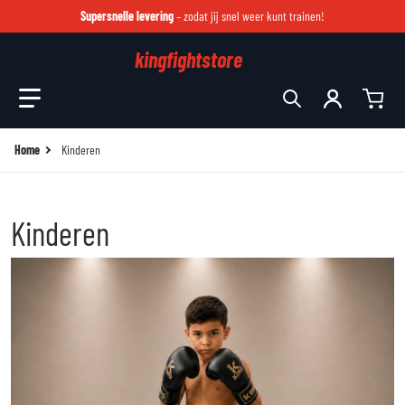
Supersnelle levering
– zodat jij snel weer kunt trainen!
kingfightstore
Zoek in onze winkel
Home
Kinderen
Kinderen