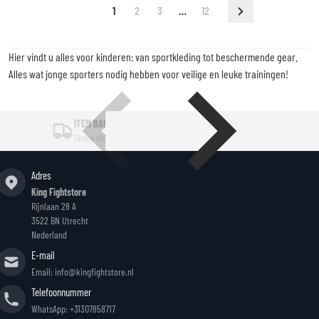
1
2
3
…
12
Hier vindt u alles voor kinderen: van sportkleding tot beschermende gear.
Alles wat jonge sporters nodig hebben voor veilige en leuke trainingen!
ITEM BAR TITLE
Share shipping, delivery, policy information.
Adres
King Fightstore
Rijnlaan 28 A
3522 BN Utrecht
Nederland
E-mail
Email: info@kingfightstore.nl
Telefoonnummer
WhatsApp: +31307858717