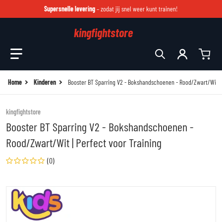
Supersnelle levering
– zodat jij snel weer kunt trainen!
kingfightstore
Zoek in onze winkel
Home
Kinderen
Booster BT Sparring V2 - Bokshandschoenen - Rood/Zwart/Wit | 
kingfightstore
Booster BT Sparring V2 - Bokshandschoenen -
Rood/Zwart/Wit | Perfect voor Training
(0)
files/camodd.jpg
fi