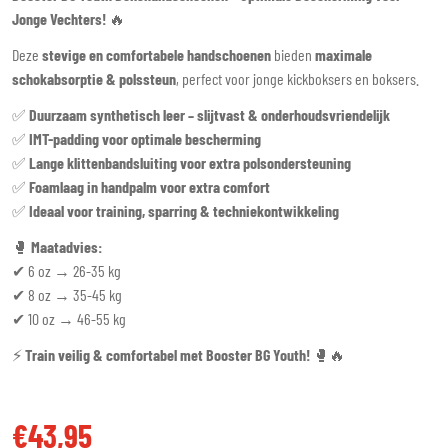
Jonge Vechters!
🔥
Deze
stevige en comfortabele handschoenen
bieden
maximale
schokabsorptie & polssteun
, perfect voor jonge kickboksers en boksers.
✅
Duurzaam synthetisch leer – slijtvast & onderhoudsvriendelijk
✅
IMT-padding voor optimale bescherming
✅
Lange klittenbandsluiting voor extra polsondersteuning
✅
Foamlaag in handpalm voor extra comfort
✅
Ideaal voor training, sparring & techniekontwikkeling
🥊
Maatadvies:
✔ 6 oz → 26-35 kg
✔ 8 oz → 35-45 kg
✔ 10 oz → 46-55 kg
⚡
Train veilig & comfortabel met Booster BG Youth!
🥊🔥
€43,95