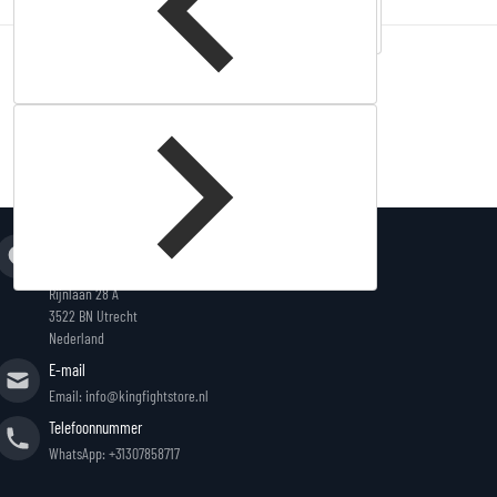
Complementary
products
Adres
King Fightstore
Rijnlaan 28 A
3522 BN Utrecht
Nederland
E-mail
Email: info@kingfightstore.nl
Telefoonnummer
WhatsApp: +31307858717