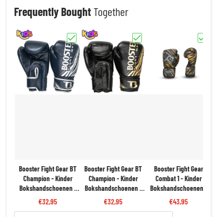
Frequently Bought
Together
Kies "Booster Fight Gear BT Champion - Kinder Bokshand
Kies "Booster Fight Gear BT Ch
Kies "B
Booster Fight Gear BT
Booster Fight Gear BT
Booster Fight Gear
Champion - Kinder
Champion - Kinder
Combat 1 - Kinder
Bokshandschoenen -
Bokshandschoenen -
Bokshandschoenen -
Blauw/Zilver | Kracht &
Zwart/Goud | Kracht &
Goud/Zwart Bliksem |
€32,95
€32,95
€43,95
Bescherming
Bescherming
Kracht & Bescherming