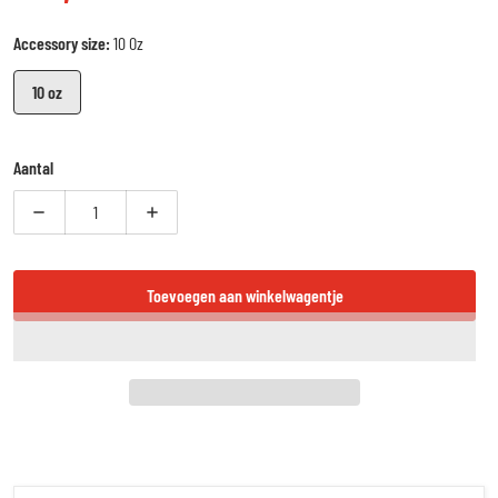
Reguliere prijs
Accessory size:
10 Oz
10 oz
Aantal
Verlaag aantal voor Booster BT Sparring V2 - Bokshandschoenen - Rood/Z
Verhoog aantal voor Booster BT Sparring V2 - Bokshan
Toevoegen aan winkelwagentje