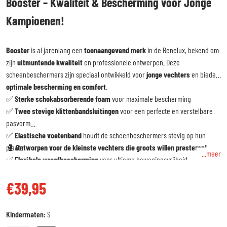
Booster – Kwaliteit & Bescherming voor Jonge
Kampioenen!
Booster
is al jarenlang een
toonaangevend merk
in de Benelux, bekend om
zijn
uitmuntende kwaliteit
en professionele ontwerpen. Deze
scheenbeschermers zijn speciaal ontwikkeld voor
jonge vechters
en bieden
optimale bescherming en comfort
.
✅
Sterke schokabsorberende foam
voor maximale bescherming
✅
Twee stevige klittenbandsluitingen
voor een perfecte en verstelbare
pasvorm
✅
Elastische voetenband
houdt de scheenbeschermers stevig op hun
plaats
🥊
Ontworpen voor de kleinste vechters die groots willen presteren!
...meer
✅
Flexibele wreefbescherming
voor ultieme bewegingsvrijheid
✅
Duurzaam en comfortabel
– perfect voor intensieve trainingen
€39,95
Reguliere prijs
Kindermaten:
S