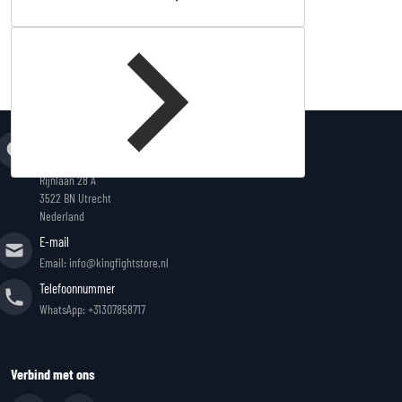
Complementary
products
Adres
King Fightstore
Rijnlaan 28 A
3522 BN Utrecht
Nederland
E-mail
Email: info@kingfightstore.nl
Telefoonnummer
WhatsApp: +31307858717
Verbind met ons