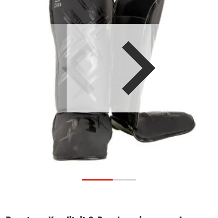
Open media 1 in galerijweergave