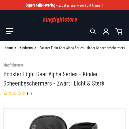
Supersnelle levering
– zodat jij snel weer kunt trainen!
kingfightstore
Zoek in onze winkel
Home
Kinderen
Booster Fight Gear Alpha Series - Kinder Scheenbeschermers - Z
kingfightstore
Booster Fight Gear Alpha Series - Kinder
Scheenbeschermers - Zwart | Licht & Sterk
(0)
files/alpha-voor-kids_0f8930a3-dbdd-4f5d-a382-a116c8b29cd1.jpg
fi