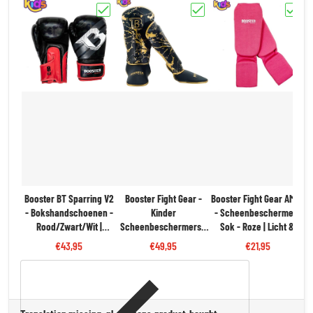
Kies "Booster BT Sparring V2 - Bokshandschoenen - Rood/
Kies "Booster Fight Gear - Kind
Kies "B
Booster BT Sparring V2
Booster Fight Gear -
Booster Fight Gear AMSG
- Bokshandschoenen -
Kinder
- Scheenbeschermers
B
Rood/Zwart/Wit |
Scheenbeschermers -
Sok - Roze | Licht &
Perfect voor Training
Goud/Zwart | Licht &
Flexibel
€43,95
€49,95
€21,95
S
Sterk