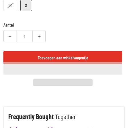
XS
S
Aantal
Verlaag aantal voor Booster Fight Gear Alpha Series - Kinder Scheenbesc
Verhoog aantal voor Booster Fight Gear Alpha Series -
Toevoegen aan winkelwagentje
Frequently Bought
Together