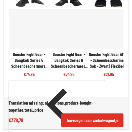
Booster Fight Gear -
Booster Fight Gear -
Booster Fight Gear AMSG
Bangkok Series 5
Bangkok Series 6
- Scheenbeschermers
Scheenbeschermers |
Scheenbeschermers |
Sok - Zwart | Flexibel &
Zwart
Zwart/Groen
Beschermend
€74,95
€74,95
€21,95
Translation missing: nl.sections.product-bought-
together.total_price
€378,79
Toevoegen aan winkelwagentje