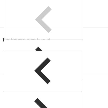
Customers also
bought
Complementary
products