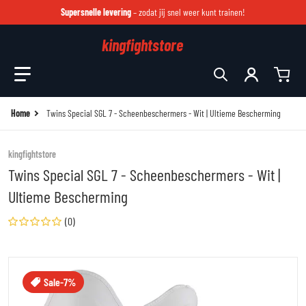
Supersnelle levering
– zodat jij snel weer kunt trainen!
kingfightstore
Zoek in onze winkel
Home
Twins Special SGL 7 - Scheenbeschermers - Wit | Ultieme Bescherming
kingfightstore
Twins Special SGL 7 - Scheenbeschermers - Wit |
Ultieme Bescherming
(0)
files/sgl-7-white-1-2.jpg
fi
Sale
-7%