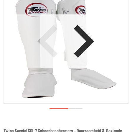
Open media 1 in galerijweergave
Twins Special SGL 7 Scheenbeschermers – Duurzaamheid & Maximale