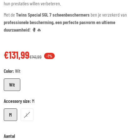
hun prestaties willen verbeteren.
Met de
Twins Special SGL 7 scheenbeschermers
ben je verzekerd van
professionele bescherming, een perfecte pasvorm en ultieme
duurzaamheid
! 🥊🔥
€131,99
€141,99
-7%
Verkoopprijs
Reguliere prijs
Color:
Wit
Wit
Accessory size:
M
M
L
Aantal