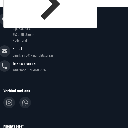
Adres
King Fightstore
Rijnlaan 28 A
3522 BN Utrecht
Nederland
E-mail
Email: info@kingfightstore.nl
Telefoonnummer
WhatsApp: +31307858717
Verbind met ons
Nieuwsbrief