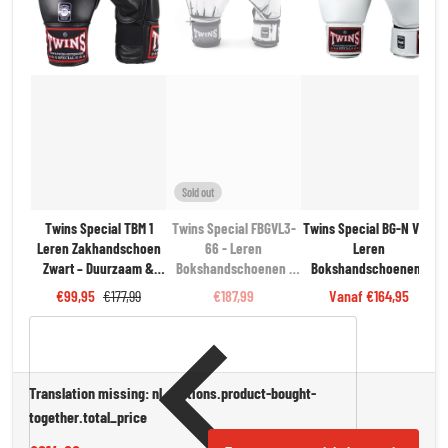
Sold out
Twins Special TBM 1
Twins Special FBGVL3-
Twins Special BG-N V2 -
Leren Zakhandschoen
66 - Leren
Leren
T
Zwart – Duurzaam &
Bokshandschoenen |
Bokshandschoenen |
K
Comfortabel
Wit/Grijs
Wit | Pro Kwaliteit
€99,95
€177,99
€187,99
Vanaf
€164,95
Translation missing: nl.sections.product-bought-
together.total_price