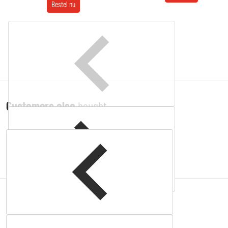
Bestel nu
Customers also
bought
Complementary
products