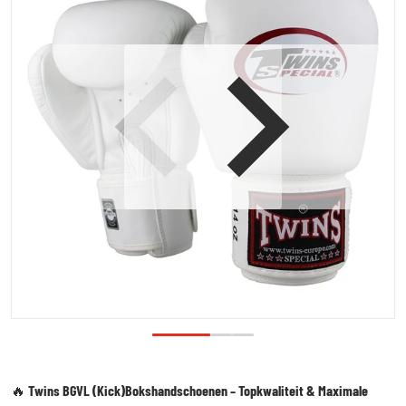
Open media 1 in galerijweergave
🔥
Twins BGVL (Kick)Bokshandschoenen – Topkwaliteit & Maximale