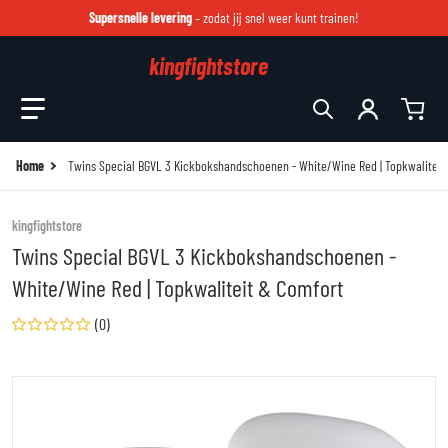
Supersnelle levering
– zodat jij snel weer kunt trainen!
kingfightstore
Zoek in onze winkel
Home
Twins Special BGVL 3 Kickbokshandschoenen - White/Wine Red | Topkwaliteit
kingfightstore
Twins Special BGVL 3 Kickbokshandschoenen -
White/Wine Red | Topkwaliteit & Comfort
(0)
files/bgvl-3-white-4_25f2cc84-e2e3-46ce-b399-51a888d45154.jpg
fi