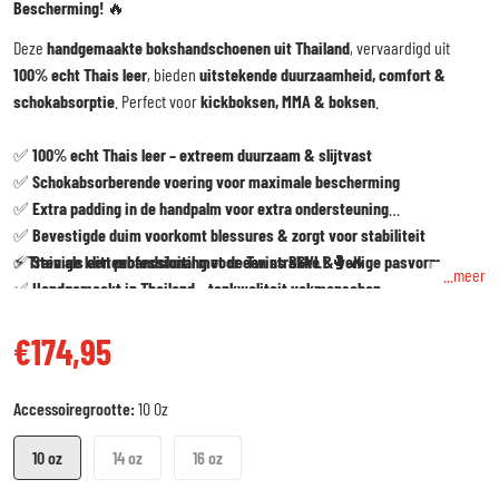
Bescherming!
🔥
Deze
handgemaakte bokshandschoenen uit Thailand
, vervaardigd uit
100% echt Thais leer
, bieden
uitstekende duurzaamheid, comfort &
schokabsorptie
. Perfect voor
kickboksen, MMA & boksen
.
✅
100% echt Thais leer – extreem duurzaam & slijtvast
✅
Schokabsorberende voering voor maximale bescherming
✅
Extra padding in de handpalm voor extra ondersteuning
✅
Bevestigde duim voorkomt blessures & zorgt voor stabiliteit
✅
⚡
Train als een professional met de Twins BGVL!
Stevige klittenbandsluiting voor een strakke & veilige pasvorm
🥊🔥
...meer
✅
Handgemaakt in Thailand – topkwaliteit vakmanschap
€174,95
Reguliere prijs
Accessoiregrootte:
10 Oz
10 oz
14 oz
16 oz