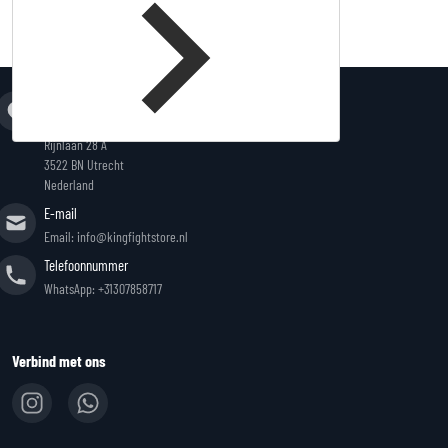
Adres
King Fightstore
Rijnlaan 28 A
3522 BN Utrecht
Nederland
E-mail
Email: info@kingfightstore.nl
Telefoonnummer
WhatsApp: +31307858717
Verbind met ons