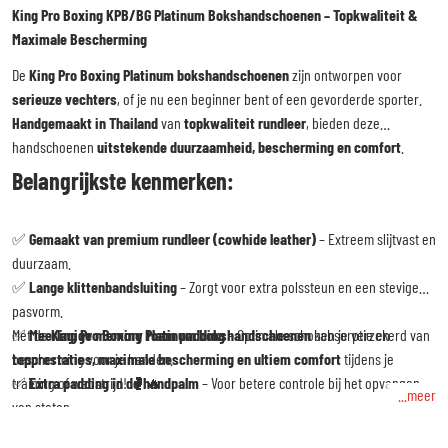
King Pro Boxing KPB/BG Platinum Bokshandschoenen – Topkwaliteit &
Maximale Bescherming
De
King Pro Boxing Platinum bokshandschoenen
zijn ontworpen voor
serieuze vechters
, of je nu een beginner bent of een gevorderde sporter.
Handgemaakt in Thailand
van
topkwaliteit rundleer
, bieden deze
handschoenen
uitstekende duurzaamheid, bescherming en comfort
.
Belangrijkste kenmerken:
✅
Gemaakt van premium rundleer (cowhide leather)
– Extreem slijtvast en
duurzaam.
✅
Lange klittenbandsluiting
– Zorgt voor extra polssteun en een stevige
pasvorm.
✅
Met de
Meerlagige memory foam padding
King Pro Boxing Platinum bokshandschoenen
– Optimale schokabsorptie en
ben je verzekerd van
bescherming voor je handen.
topprestaties, maximale bescherming en ultiem comfort
tijdens je
✅
training of wedstrijd! 🥊🔥
Extra padding in de handpalm
– Voor betere controle bij het opvangen
...meer
van stoten.
✅
Perfecte pasvorm
– Voelt aan als een veterhandschoen, maar met het