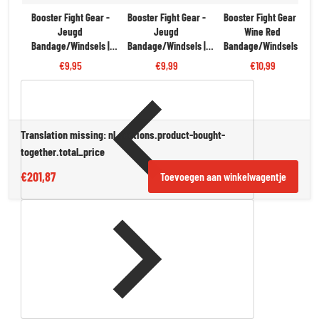
Booster Fight Gear -
Booster Fight Gear -
Booster Fight Gear -
Jeugd
Jeugd
Wine Red
Bandage/Windsels |
Bandage/Windsels |
Bandage/Windsels |
Zwart
Roze
Katoen
€9,95
€9,99
€10,99
Translation missing: nl.sections.product-bought-
together.total_price
€201,87
Toevoegen aan winkelwagentje