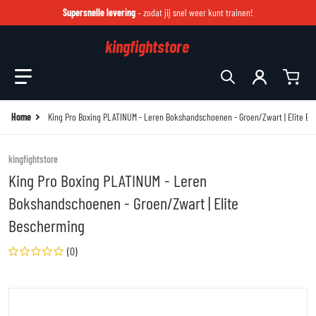
Supersnelle levering
– zodat jij snel weer kunt trainen!
kingfightstore
Zoek in onze winkel
Home
King Pro Boxing PLATINUM - Leren Bokshandschoenen - Groen/Zwart | Elite B
kingfightstore
King Pro Boxing PLATINUM - Leren
Bokshandschoenen - Groen/Zwart | Elite
Bescherming
(0)
files/kingpro-83-edit-1.jpg
fi