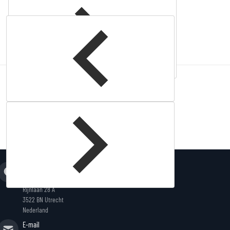
Complementary
products
Adres
King Fightstore
Rijnlaan 28 A
3522 BN Utrecht
Nederland
E-mail