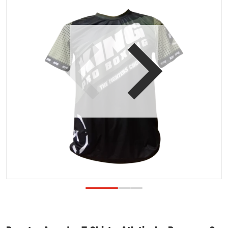
Open media 1 in galerijweergave