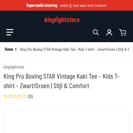
Supersnelle levering
– zodat jij snel weer kunt trainen!
kingfightstore
Zoek in onze winkel
Home
King Pro Boxing STAR Vintage Kaki Tee - Kids T-shirt - Zwart/Groen | Stijl & Co
kingfightstore
King Pro Boxing STAR Vintage Kaki Tee - Kids T-
shirt - Zwart/Groen | Stijl & Comfort
(0)
files/img-9951.png
fi