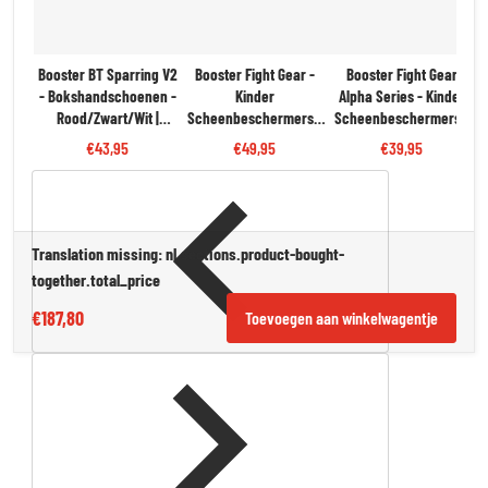
Booster BT Sparring V2
Booster Fight Gear -
Booster Fight Gear
- Bokshandschoenen -
Kinder
Alpha Series - Kinder
B
Rood/Zwart/Wit |
Scheenbeschermers -
Scheenbeschermers -
Perfect voor Training
Goud/Zwart | Licht &
Zwart | Licht & Sterk
€43,95
€49,95
€39,95
Sterk
Translation missing: nl.sections.product-bought-
together.total_price
€187,80
Toevoegen aan winkelwagentje