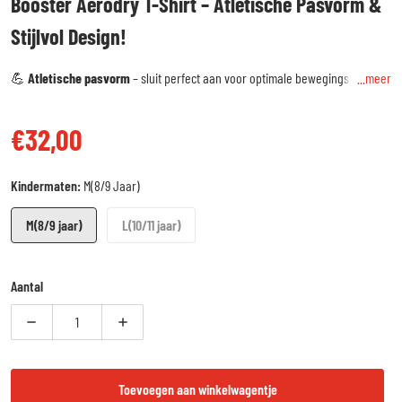
Booster Aerodry T-Shirt – Atletische Pasvorm &
Stijlvol Design!
💪
Atletische pasvorm
– sluit perfect aan voor optimale bewegingsvrijheid.
...meer
🔥
Volledig gesublimeerde print
– blijft scherp en stijlvol.
💨
Aerodry-materiaal
– ultralicht, ademend en sneldrogend.
€32,00
🥊
Perfect voor sporters die prestaties en stijl willen combineren!
Reguliere prijs
Kindermaten:
M(8/9 Jaar)
M(8/9 jaar)
L(10/11 jaar)
Aantal
Verlaag aantal voor King Pro Boxing STAR Vintage Kaki Tee - Kids T-shirt 
Verhoog aantal voor King Pro Boxing STAR Vintage Kaki T
Toevoegen aan winkelwagentje