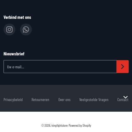
Verbind met ons
Nieuwsbrief
Uw e-mail...
Privacybeleid
Retourneren
Over ons
Veelgestelde Vragen
Contact
Betaalmethoden
© 2026,
kingfightstore
Powered by Shopify