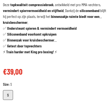
Deze
topkwaliteit compressiebroek
, ontwikkeld met pro MMA-vechters,
vermindert spiervermoeidheid en stijfheid
. Dankzij de
siliconenband
blijft
hij perfect op zijn plaats, terwijl het
binnenzakje ruimte biedt voor een
kruisbeschermer
.
✅
Ondersteunt spieren & vermindert vermoeidheid
✅
Siliconenband voorkomt opkruipen
✅
Binnenzak voor kruisbeschermer
✅
Getest door topvechters
⚡
Train harder met
King pro boxing
!
⚡
€39,00
Reguliere prijs
Size:
S
S