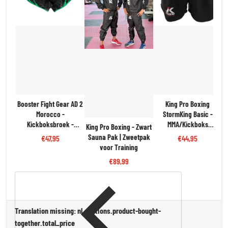
Booster Fight Gear AD 2
King Pro Boxing
Morocco -
StormKing Basic -
Kickboksbroek -
MMA/Kickboks
King Pro Boxing - Zwart
Zwart/Groen/Rood |
Fightshort - Zwart | Stijl
Sauna Pak | Zweetpak
€47,95
€44,95
Trots & Flexibiliteit
& Beweegvrijheid
voor Training
€89,99
Translation missing: nl.sections.product-bought-
together.total_price