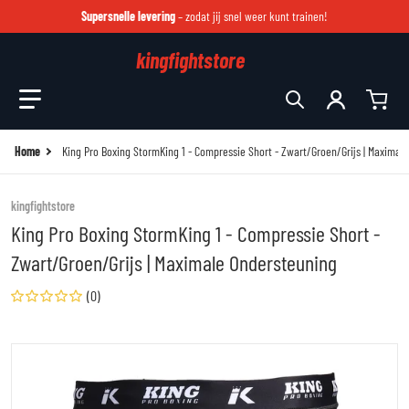
Supersnelle levering
– zodat jij snel weer kunt trainen!
kingfightstore
Zoek in onze winkel
Home
King Pro Boxing StormKing 1 - Compressie Short - Zwart/Groen/Grijs | Maximal
kingfightstore
King Pro Boxing StormKing 1 - Compressie Short -
Zwart/Groen/Grijs | Maximale Ondersteuning
(0)
files/stormking-comp-1.3.jpg
fi