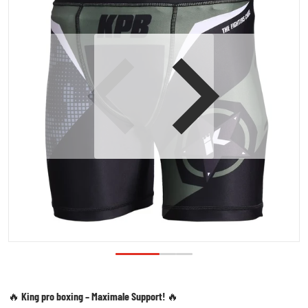
Open media 1 in galerijweergave
🔥
King pro boxing – Maximale Support!
🔥