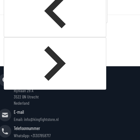
Complementary
products
Adres
King Fightstore
Rijnlaan 28 A
3522 BN Utrecht
Nederland
E-mail
Email: info@kingfightstore.nl
Telefoonnummer
WhatsApp: +31307858717