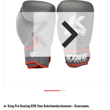
Open media 1 in galerijweergave
🔥
King Pro Boxing KPB Star Bokshandschoenen – Duurzaam,