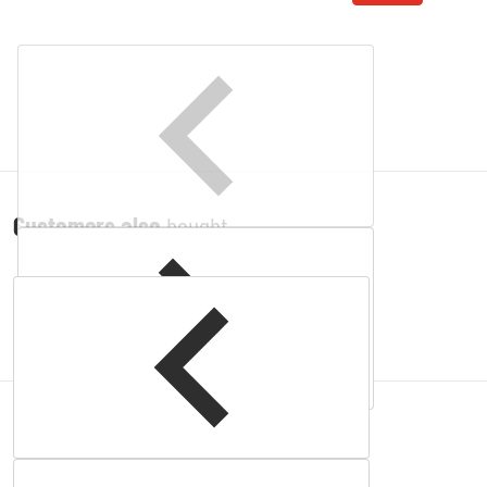
Customers also
bought
Complementary
products