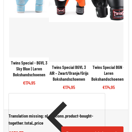
Twins Special - BGVL 3
Twins Special BGVL 3
Twins Special BGN -
Sky Blue | Leren
AIR – Zwart/Oranje/Grijs
Leren
Bokshandschoenen
T
Bokshandschoenen
Bokshandschoenen -
€174,95
Zwart | Pro Kwaliteit &
€174,95
€174,95
Bescherming
Translation missing: nl.sections.product-bought-
together.total_price