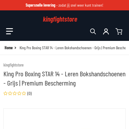
Supersnelle levering
– zodat jij snel weer kunt trainen!
kingfightstore
Zoek in onze winkel
Home
King Pro Boxing STAR 14 - Leren Bokshandschoenen - Grijs | Premium Bescher
kingfightstore
King Pro Boxing STAR 14 - Leren Bokshandschoenen
- Grijs | Premium Bescherming
(0)
files/booster21872.jpg
fi