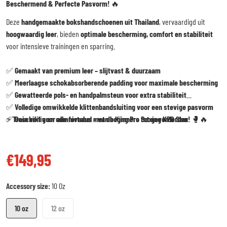
Beschermend & Perfecte Pasvorm!
🔥
Deze
handgemaakte bokshandschoenen uit Thailand
, vervaardigd uit
hoogwaardig leer
, bieden
optimale bescherming, comfort en stabiliteit
voor intensieve trainingen en sparring.
✅
Gemaakt van premium leer – slijtvast & duurzaam
✅
Meerlaagse schokabsorberende padding voor maximale bescherming
✅
Gewatteerde pols- en handpalmsteun voor extra stabiliteit
✅
Volledige omwikkelde klittenbandsluiting voor een stevige pasvorm
✅
⚡
Train veilig en comfortabel met de King Pro Boxing KPB Star!
Geschikt voor alle niveaus – van beginners tot gevorderden
🥊🔥
€149,95
Reguliere prijs
Accessory size:
10 Oz
10 oz
12 oz