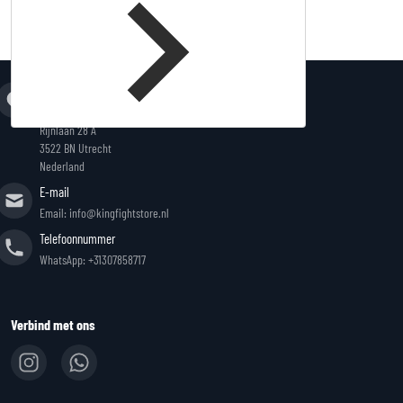
Adres
King Fightstore
Rijnlaan 28 A
3522 BN Utrecht
Nederland
E-mail
Email: info@kingfightstore.nl
Telefoonnummer
WhatsApp: +31307858717
Verbind met ons