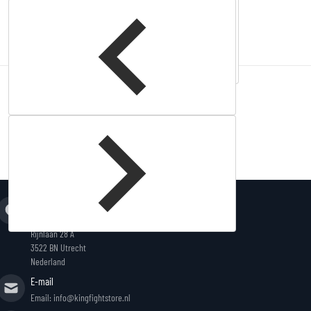
Complementary
products
Adres
King Fightstore
Rijnlaan 28 A
3522 BN Utrecht
Nederland
E-mail
Email: info@kingfightstore.nl