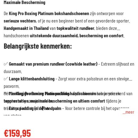
Maximale Bescherming
De
King Pro Boxing Platinum bokshandschoenen
zijn ontworpen voor
serieuze vechters
, of je nu een beginner bent of een gevorderde sporter.
Handgemaakt in Thailand
van
topkwaliteit rundleer
, bieden deze
handschoenen
uitstekende duurzaamheid, bescherming en comfort
.
Belangrijkste kenmerken:
✅
Gemaakt van premium rundleer (cowhide leather)
– Extreem slijtvast en
duurzaam.
✅
Lange klittenbandsluiting
– Zorgt voor extra polssteun en een stevige
pasvorm.
✅
Met de
Meerlagige memory foam padding
King Pro Boxing Platinum bokshandschoenen
– Optimale schokabsorptie en
ben je verzekerd van
bescherming voor je handen.
topprestaties, maximale bescherming en ultiem comfort
tijdens je
✅
training of wedstrijd! 🥊🔥
Extra padding in de handpalm
– Voor betere controle bij het opvangen
...meer
van stoten.
✅
Perfecte pasvorm
– Voelt aan als een veterhandschoen, maar met het
€159,95
gemak van klittenband.
✅
100% handgemaakt in Thailand
– Authentieke Thaise vakmanschap voor