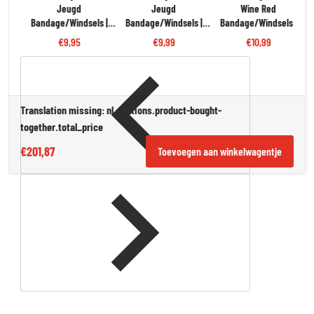
Jeugd
Jeugd
Wine Red
Bandage/Windsels |
Bandage/Windsels |
Bandage/Windsels |
Zwart
Roze
Katoen
€9,95
€9,99
€10,99
Translation missing: nl.sections.product-bought-
together.total_price
€201,87
Toevoegen aan winkelwagentje