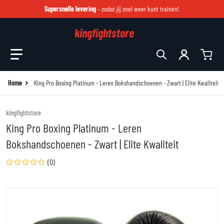
Supersnelle levering
– zodat jij snel weer kunt trainen!
kingfightstore
Zoek in onze winkel
Home
King Pro Boxing Platinum - Leren Bokshandschoenen - Zwart | Elite Kwaliteit
kingfightstore
King Pro Boxing Platinum - Leren
Bokshandschoenen - Zwart | Elite Kwaliteit
(0)
files/kknlkjfttfguy.jpg
fi