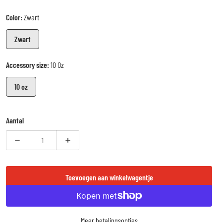
Reguliere prijs
topkwaliteit.
Color:
Zwart
✅
Geschikt voor iedereen
– Van
beginners tot gevorderde vechters
die
het beste willen.
Zwart
Accessory size:
10 Oz
10 oz
Aantal
Verlaag aantal voor King Pro Boxing Platinum - Leren Bokshandschoenen - 
Verhoog aantal voor King Pro Boxing Platinum - Leren B
Toevoegen aan winkelwagentje
Meer betalingsopties