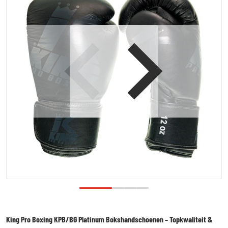
Open media 1 in galerijweergave
King Pro Boxing KPB/BG Platinum Bokshandschoenen – Topkwaliteit &