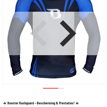
Open media 1 in galerijweergave
🔥
Booster Rashguard – Bescherming & Prestaties!
🔥