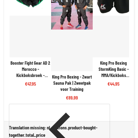
Booster Fight Gear AD 2
King Pro Boxing
Morocco -
StormKing Basic -
Kickboksbroek -
MMA/Kickboks
King Pro Boxing - Zwart
Zwart/Groen/Rood |
Fightshort - Zwart | Stijl
Sauna Pak | Zweetpak
€47,95
€44,95
Trots & Flexibiliteit
& Beweegvrijheid
voor Training
€89,99
Translation missing: nl.sections.product-bought-
together.total_price