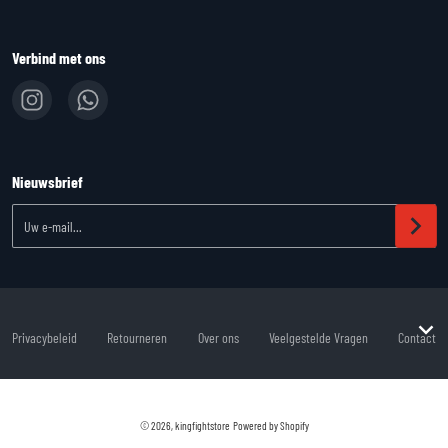
Verbind met ons
Nieuwsbrief
Uw e-mail...
Privacybeleid
Retourneren
Over ons
Veelgestelde Vragen
Contact
Betaalmethoden
© 2026,
kingfightstore
Powered by Shopify