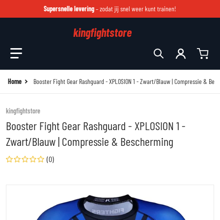
Supersnelle levering
– zodat jij snel weer kunt trainen!
kingfightstore
Zoek in onze winkel
Home
Booster Fight Gear Rashguard - XPLOSION 1 - Zwart/Blauw | Compressie & Bes
kingfightstore
Booster Fight Gear Rashguard - XPLOSION 1 -
Zwart/Blauw | Compressie & Bescherming
(0)
files/xplosion-1-rash-1.jpg
fi