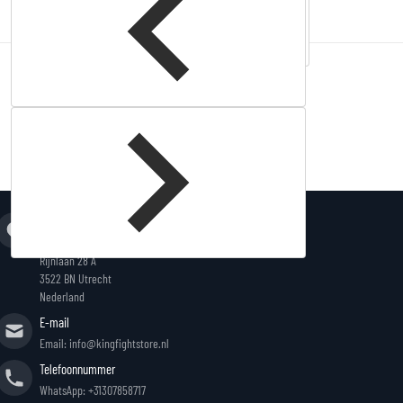
Complementary
products
Adres
King Fightstore
Rijnlaan 28 A
3522 BN Utrecht
Nederland
E-mail
Email: info@kingfightstore.nl
Telefoonnummer
WhatsApp: +31307858717