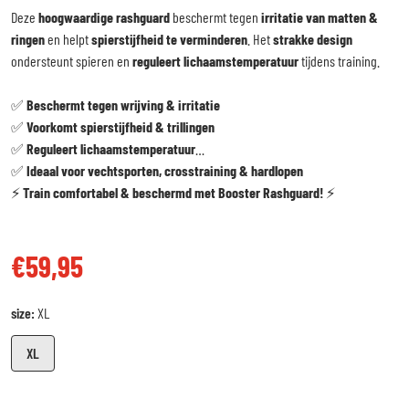
Deze
hoogwaardige rashguard
beschermt tegen
irritatie van matten &
ringen
en helpt
spierstijfheid te verminderen
. Het
strakke design
ondersteunt spieren en
reguleert lichaamstemperatuur
tijdens training.
✅
Beschermt tegen wrijving & irritatie
✅
Voorkomt spierstijfheid & trillingen
✅
Reguleert lichaamstemperatuur
✅
Ideaal voor vechtsporten, crosstraining & hardlopen
⚡
Train comfortabel & beschermd met Booster Rashguard!
⚡
€59,95
Reguliere prijs
size:
XL
XL