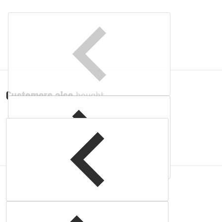
Customers also
bought
Complementary
products