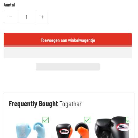
Aantal
Verlaag aantal voor Booster Fightgear – Warrior Series Bokshandschoen
Verhoog aantal voor Booster Fightgear – Warrior Ser
Toevoegen aan winkelwagentje
Frequently Bought
Together
Kies "Twins Special - BGVL 3 Sky Blue | Leren Bokshand
Kies "Twins Special BGVL 3 AIR
Kies "T