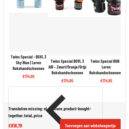
Twins Special - BGVL 3
Twins Special BGVL 3
Twins Special BGN -
Sky Blue | Leren
AIR – Zwart/Oranje/Grijs
Leren
Bokshandschoenen
T
Bokshandschoenen
Bokshandschoenen -
€174,95
Zwart | Pro Kwaliteit &
€174,95
€174,95
Bescherming
Translation missing: nl.sections.product-bought-
together.total_price
€818,79
Toevoegen aan winkelwagentje