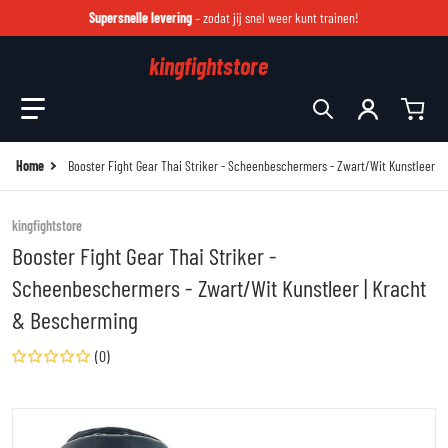
Supersnelle levering
– zodat jij snel weer kunt trainen!
kingfightstore
Zoek in onze winkel
Home
Booster Fight Gear Thai Striker - Scheenbeschermers - Zwart/Wit Kunstleer |
kingfightstore
Booster Fight Gear Thai Striker -
Scheenbeschermers - Zwart/Wit Kunstleer | Kracht
& Bescherming
(0)
files/thai-striker-white-1-1-2.jpg
fi