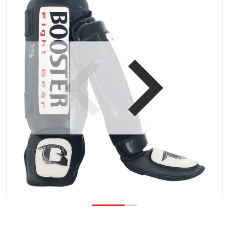
Open media 1 in galerijweergave