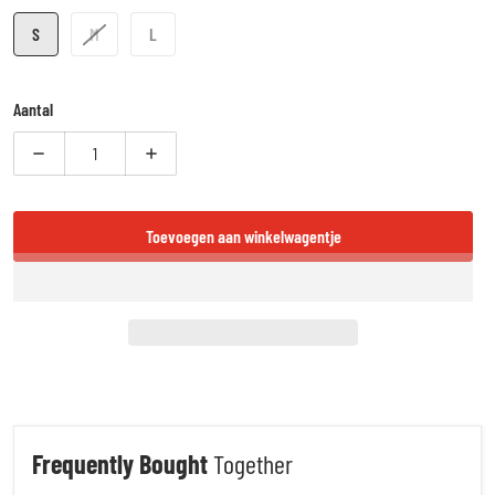
S
M
L
Aantal
Verlaag aantal voor Booster Fight Gear Thai Striker - Scheenbeschermer
Verhoog aantal voor Booster Fight Gear Thai Striker 
Toevoegen aan winkelwagentje
Frequently Bought
Together