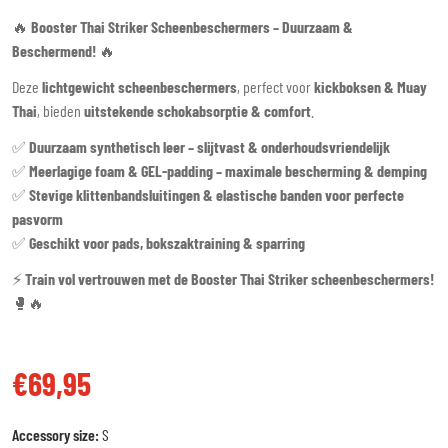
🔥
Booster Thai Striker Scheenbeschermers – Duurzaam &
Beschermend!
🔥
Deze
lichtgewicht scheenbeschermers
, perfect voor
kickboksen & Muay
Thai
, bieden
uitstekende schokabsorptie & comfort
.
✅
Duurzaam synthetisch leer – slijtvast & onderhoudsvriendelijk
✅
Meerlagige foam & GEL-padding – maximale bescherming & demping
✅
Stevige klittenbandsluitingen & elastische banden voor perfecte
pasvorm
✅
Geschikt voor pads, bokszaktraining & sparring
⚡
Train vol vertrouwen met de Booster Thai Striker scheenbeschermers!
🥊🔥
€69,95
Reguliere prijs
Accessory size:
S