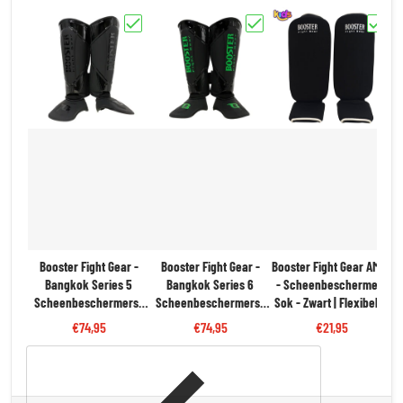
Kies "Booster Fight Gear - Bangkok Series 5 Scheenbesc
Kies "Booster Fight Gear - Ban
Kies "B
Booster Fight Gear -
Booster Fight Gear -
Booster Fight Gear AMSG
Bangkok Series 5
Bangkok Series 6
- Scheenbeschermers
Scheenbeschermers |
Scheenbeschermers |
Sok - Zwart | Flexibel &
Zwart
Zwart/Groen
Beschermend
€74,95
€74,95
€21,95