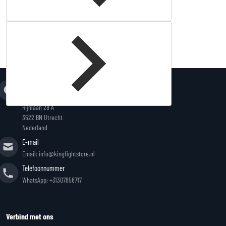
Complementary
products
Adres
King Fightstore
Rijnlaan 28 A
3522 BN Utrecht
Nederland
E-mail
Email: info@kingfightstore.nl
Telefoonnummer
WhatsApp: +31307858717
Verbind met ons