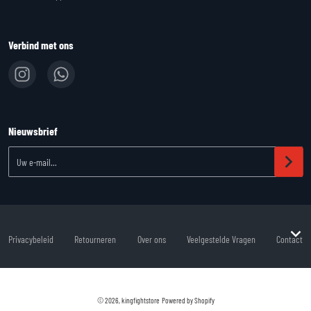
Verbind met ons
Nieuwsbrief
Uw e-mail...
Privacybeleid
Retourneren
Over ons
Veelgestelde Vragen
Contact
Betaalmethoden
© 2026,
kingfightstore
Powered by Shopify