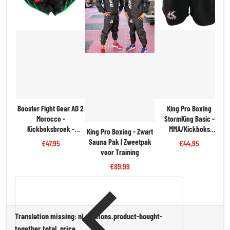
Booster Fight Gear AD 2
King Pro Boxing
Morocco -
StormKing Basic -
Kickboksbroek -
MMA/Kickboks
King Pro Boxing - Zwart
Zwart/Groen/Rood |
Fightshort - Zwart | Stijl
Sauna Pak | Zweetpak
€47,95
€44,95
Trots & Flexibiliteit
& Beweegvrijheid
voor Training
€89,99
Translation missing: nl.sections.product-bought-
together.total_price