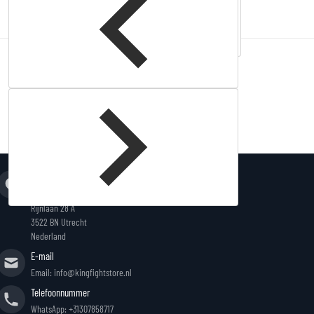
Complementary
products
Adres
King Fightstore
Rijnlaan 28 A
3522 BN Utrecht
Nederland
E-mail
Email: info@kingfightstore.nl
Telefoonnummer
WhatsApp: +31307858717