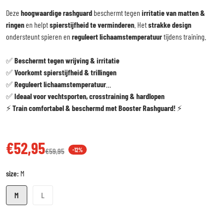
Deze
hoogwaardige rashguard
beschermt tegen
irritatie van matten &
ringen
en helpt
spierstijfheid te verminderen
. Het
strakke design
ondersteunt spieren en
reguleert lichaamstemperatuur
tijdens training.
✅
Beschermt tegen wrijving & irritatie
✅
Voorkomt spierstijfheid & trillingen
✅
Reguleert lichaamstemperatuur
✅
Ideaal voor vechtsporten, crosstraining & hardlopen
⚡
Train comfortabel & beschermd met Booster Rashguard!
⚡
€52,95
€59,95
-12%
Verkoopprijs
Reguliere prijs
size:
M
M
L