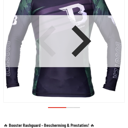
Open media 1 in galerijweergave
🔥
Booster Rashguard – Bescherming & Prestaties!
🔥