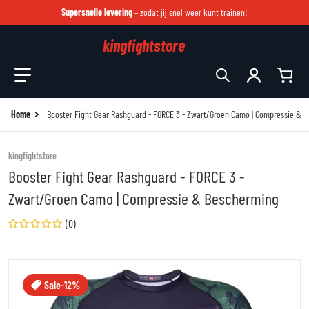
Supersnelle levering
– zodat jij snel weer kunt trainen!
kingfightstore
Zoek in onze winkel
Home
Booster Fight Gear Rashguard - FORCE 3 - Zwart/Groen Camo | Compressie & 
kingfightstore
Booster Fight Gear Rashguard - FORCE 3 -
Zwart/Groen Camo | Compressie & Bescherming
(0)
files/b-force-3-rash-2.jpg
fi
Sale
-12%