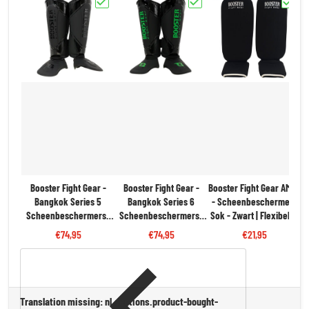
Kies "Booster Fight Gear - Bangkok Series 5 Scheenbesc
Kies "Booster Fight Gear - Ban
Kies "B
Booster Fight Gear -
Booster Fight Gear -
Booster Fight Gear AMSG
Bangkok Series 5
Bangkok Series 6
- Scheenbeschermers
Scheenbeschermers |
Scheenbeschermers |
Sok - Zwart | Flexibel &
Zwart
Zwart/Groen
Beschermend
€74,95
€74,95
€21,95
Translation missing: nl.sections.product-bought-