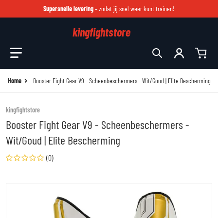
Supersnelle levering
– zodat jij snel weer kunt trainen!
kingfightstore
Zoek in onze winkel
Home
Booster Fight Gear V9 - Scheenbeschermers - Wit/Goud | Elite Bescherming
kingfightstore
Booster Fight Gear V9 - Scheenbeschermers -
Wit/Goud | Elite Bescherming
(0)
files/bsg-v9-whitegold.jpg
fi