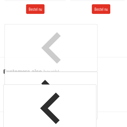
Bestel nu
Bestel nu
Customers also
bought
Complementary
products