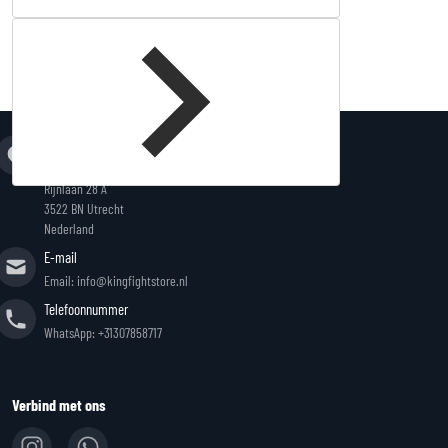
Adres
King Fightstore
Rijnlaan 28 A
3522 BN Utrecht
Nederland
E-mail
Email: info@kingfightstore.nl
Telefoonnummer
WhatsApp: +31307858717
Verbind met ons