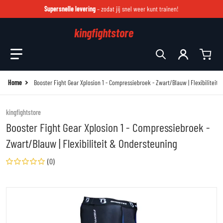
Supersnelle levering
– zodat jij snel weer kunt trainen!
kingfightstore
Zoek in onze winkel
Home
Booster Fight Gear Xplosion 1 - Compressiebroek - Zwart/Blauw | Flexibiliteit
kingfightstore
Booster Fight Gear Xplosion 1 - Compressiebroek -
Zwart/Blauw | Flexibiliteit & Ondersteuning
(0)
files/xplosion-1-spats-1.jpg
fi