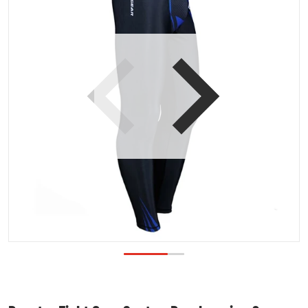
Open media 1 in galerijweergave