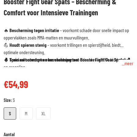
Booster Fight Gear Spats – Bescherming &
Comfort voor Intensieve Trainingen
🔥
Bescherming tegen irritatie
– voorkomt schade door snelle impact op
oppervlakken zoals MMA-matten en muurvullingen.
💪
Houdt spieren stevig
– voorkomt trillingen en spierstijfheid, biedt
optimale ondersteuning.
🥊
🔥
Speciaal ontworpen voor vechtsporten
Train met comfort en bescherming met Booster Fight Gear Spats!
– ideaal voor MMA, kickboksen
🥊
...meer
en grappling.
🏃‍♀️
Veelzijdig in gebruik
– perfect voor crosstraining, hardlopen en andere
€54,99
sporten.
Reguliere prijs
Size:
S
S
M
XL
Aantal