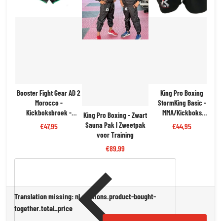
Booster Fight Gear AD 2
King Pro Boxing
Morocco -
StormKing Basic -
Kickboksbroek -
MMA/Kickboks
King Pro Boxing - Zwart
Zwart/Groen/Rood |
Fightshort - Zwart | Stijl
Sauna Pak | Zweetpak
€47,95
€44,95
Trots & Flexibiliteit
& Beweegvrijheid
voor Training
€89,99
Translation missing: nl.sections.product-bought-
together.total_price