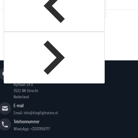
Complementary
products
Adres
King Fightstore
Rijnlaan 28 A
3522 BN Utrecht
Nederland
E-mail
Email: info@kingfightstore.nl
Telefoonnummer
WhatsApp: +31307858717