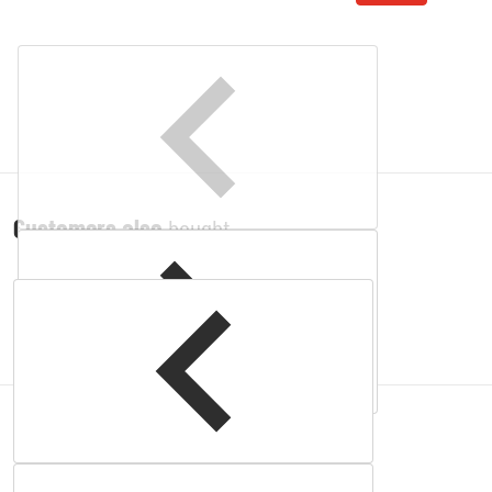
Customers also
bought
Complementary
products