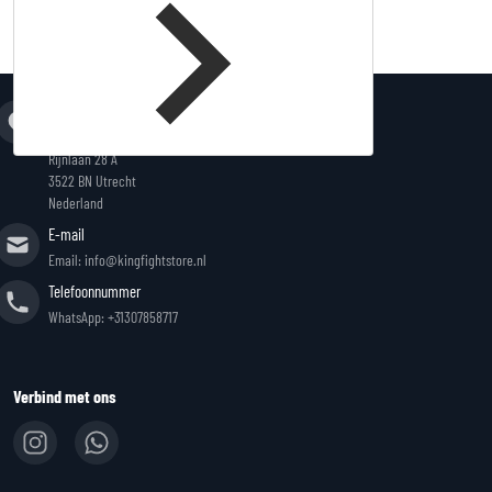
Adres
King Fightstore
Rijnlaan 28 A
3522 BN Utrecht
Nederland
E-mail
Email: info@kingfightstore.nl
Telefoonnummer
WhatsApp: +31307858717
Verbind met ons