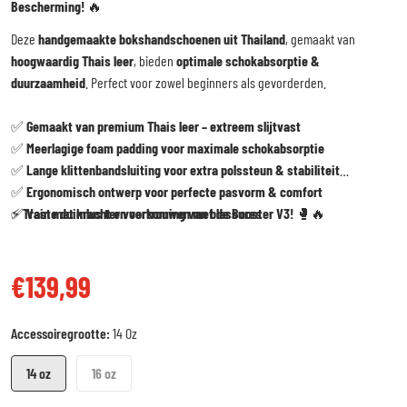
Bescherming!
🔥
Deze
handgemaakte bokshandschoenen uit Thailand
, gemaakt van
hoogwaardig Thais leer
, bieden
optimale schokabsorptie &
duurzaamheid
. Perfect voor zowel beginners als gevorderden.
✅
Gemaakt van premium Thais leer – extreem slijtvast
✅
Meerlagige foam padding voor maximale schokabsorptie
✅
Lange klittenbandsluiting voor extra polssteun & stabiliteit
✅
Ergonomisch ontwerp voor perfecte pasvorm & comfort
✅
⚡
Train met kracht en vertrouwen met de Booster V3!
Vaste duimlus ter voorkoming van blessures
🥊🔥
€139,99
Reguliere prijs
Accessoiregrootte:
14 Oz
14 oz
16 oz