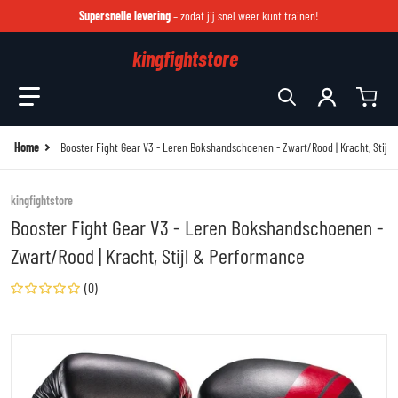
Supersnelle levering
– zodat jij snel weer kunt trainen!
kingfightstore
Zoek in onze winkel
Home
Booster Fight Gear V3 - Leren Bokshandschoenen - Zwart/Rood | Kracht, Stijl
kingfightstore
Booster Fight Gear V3 - Leren Bokshandschoenen -
Zwart/Rood | Kracht, Stijl & Performance
(0)
files/bgl-1-v3-black-red-foil-1-3.jpg
fi