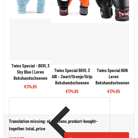
Twins Special - BGVL 3
Twins Special BGVL 3
Twins Special BGN -
Sky Blue | Leren
AIR – Zwart/Oranje/Grijs
Leren
Bokshandschoenen
T
Bokshandschoenen
Bokshandschoenen -
€174,95
Zwart | Pro Kwaliteit &
€174,95
€174,95
Bescherming
Translation missing: nl.sections.product-bought-
together.total_price