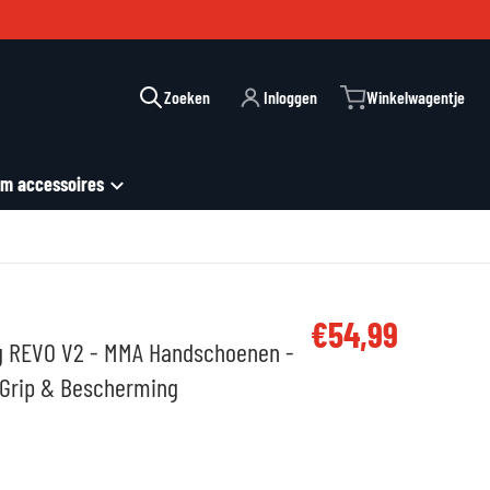
Zoeken
Inloggen
Winkelwagentje
m accessoires
files/28-6.jpg
€54,99
Reguliere prijs
ng REVO V2 - MMA Handschoenen -
e Grip & Bescherming