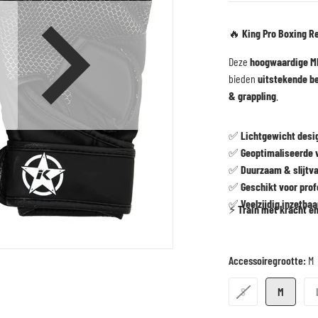
🔥
King Pro Boxing R
Deze
hoogwaardige M
en media 1 in galerijweergave
bieden
uitstekende b
& grappling
.
✅
Lichtgewicht desig
✅
Geoptimaliseerde v
✅
Duurzaam & slijtva
✅
Geschikt voor pro
✅
Veelzijdig inzetba
⚡
Train met kracht e
Accessoiregrootte:
M
S
M