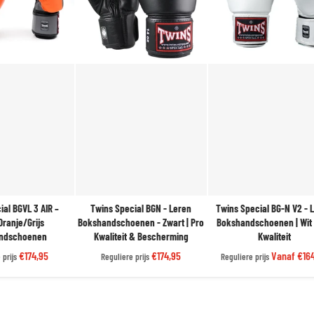
ial BGVL 3 AIR –
Twins Special BGN - Leren
Twins Special BG-N V2 - 
Oranje/Grijs
Bokshandschoenen - Zwart | Pro
Bokshandschoenen | Wit 
ndschoenen
Kwaliteit & Bescherming
Kwaliteit
€174,95
€174,95
Vanaf
€164
 prijs
Reguliere prijs
Reguliere prijs