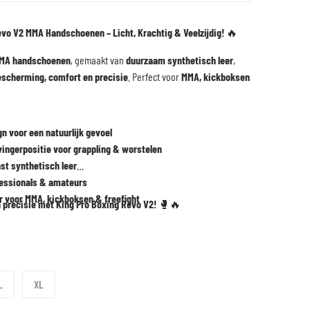
evo V2 MMA Handschoenen – Licht, Krachtig & Veelzijdig!
🔥
MA handschoenen
, gemaakt van
duurzaam synthetisch leer
,
Open media 2 in galerijweergave
escherming, comfort en precisie
. Perfect voor
MMA, kickboksen
n voor een natuurlijk gevoel
ingerpositie voor grappling & worstelen
st synthetisch leer
fessionals & amateurs
ar voor MMA, kickboksen & freefight
n precisie met King Pro Boxing Revo V2!
🥊🔥
L
XL