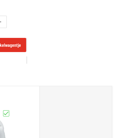
or King Pro Boxing REVO V2 - MMA Handschoenen - Zwart | Ultieme Grip &amp; 
Verhoog aantal voor King Pro Boxing REVO V2 - MMA Handschoenen - Zwart | Ul
kelwagentje
nen"
 Bokshandschoenen - Zwart | Pro Kwaliteit & Bescherming"
Kies "Twins Special BG-N V2 - Leren Bokshandschoenen | Wit | Pro Kwaliteit"