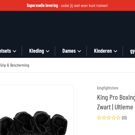
Supersnelle levering
– zodat jij snel weer kunt trainen!
htsets
Kleding
Dames
Kinderen
gy
 Grip & Bescherming
files/26-5.jpg
kingfightstore
King Pro Boxi
Zwart | Ultiem
(0)