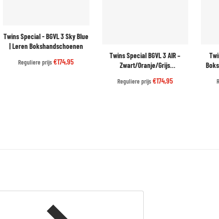
Twins Special - BGVL 3 Sky Blue
| Leren Bokshandschoenen
Twins Special BGVL 3 AIR –
Twi
€174,95
Reguliere prijs
Zwart/Oranje/Grijs
Boks
Bokshandschoenen
Pro 
€174,95
Reguliere prijs
R