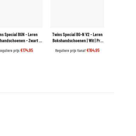
ns Special BGN - Leren
Twins Special BG-N V2 - Leren
handschoenen - Zwart |
Bokshandschoenen | Wit | Pro
Kwaliteit & Bescherming
Kwaliteit
€174,95
€164,95
eguliere prijs
Reguliere prijs
Vanaf