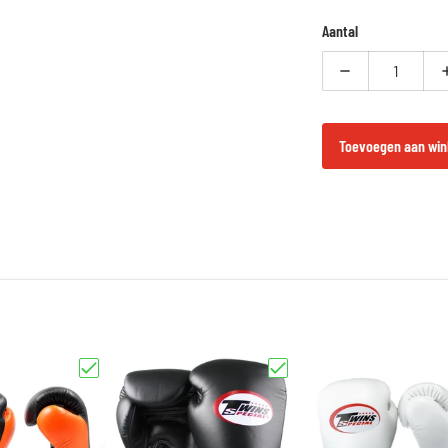
Aantal
Verlaag aantal vo
Toevoegen aan win
 - BGVL 3 Sky Blue | Leren Bokshandschoenen"
Kies "Twins Special BGVL 3 AIR – Zwart/Oranje/Grijs Bokshandschoe
Kies "Twins Special BGN - Leren