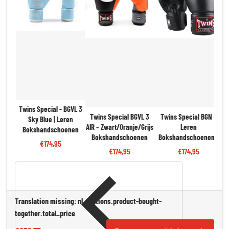
Twins Special - BGVL 3
Twins Special BGVL 3
Twins Special BGN -
Sky Blue | Leren
AIR – Zwart/Oranje/Grijs
Leren
Bokshandschoenen
T
Bokshandschoenen
Bokshandschoenen -
€174,95
Zwart | Pro Kwaliteit &
€174,95
€174,95
Bescherming
Translation missing: nl.sections.product-bought-
together.total_price