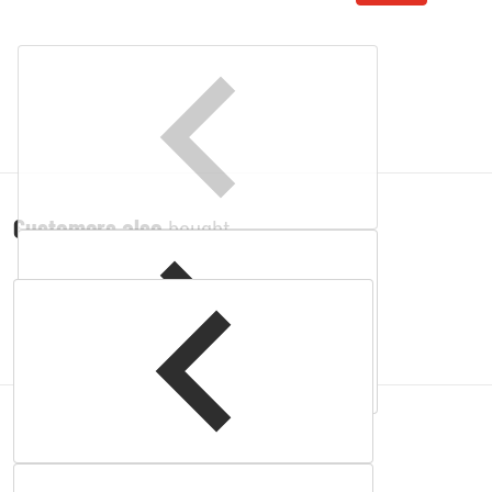
Customers also
bought
Complementary
products