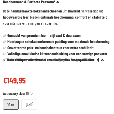
Beschermend & Perfecte Pasvorm!
🔥
Deze
handgemaakte bokshandschoenen uit Thailand
, vervaardigd uit
hoogwaardig leer
, bieden
optimale bescherming, comfort en stabiliteit
voor intensieve trainingen en sparring.
✅
Gemaakt van premium leer – slijtvast & duurzaam
✅
Meerlaagse schokabsorberende padding voor maximale bescherming
✅
Gewatteerde pols- en handpalmsteun voor extra stabiliteit
✅
Volledige omwikkelde klittenbandsluiting voor een stevige pasvorm
✅
⚡
Train veilig en comfortabel met de King Pro Boxing KPB Star!
Geschikt voor alle niveaus – van beginners tot gevorderden
🥊🔥
€149,95
Reguliere prijs
Accessory size:
10 Oz
10 oz
16 oz