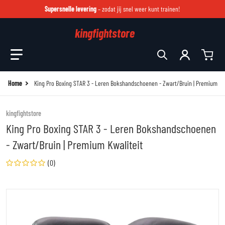
Supersnelle levering
– zodat jij snel weer kunt trainen!
kingfightstore
Zoek in onze winkel
Home
King Pro Boxing STAR 3 - Leren Bokshandschoenen - Zwart/Bruin | Premium Kw
kingfightstore
King Pro Boxing STAR 3 - Leren Bokshandschoenen
- Zwart/Bruin | Premium Kwaliteit
(0)
files/booster-vii-23-edit-2.jpg
fi