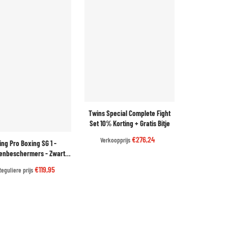
Twins Special Complete Fight
Set 10% Korting + Gratis Bitje
€276,24
Verkoopprijs
ing Pro Boxing SG 1 -
enbeschermers - Zwart |
ltieme Bescherming
€119,95
Reguliere prijs