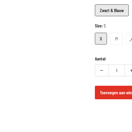
Zwart & Blauw
Size:
S
S
M
Aantal
Verlaag aantal vo
Toevoegen aan win