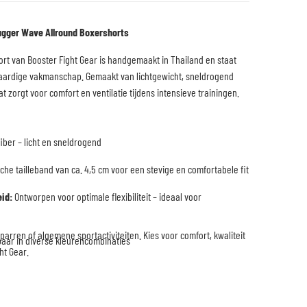
lugger Wave Allround Boxershorts
rt van Booster Fight Gear is handgemaakt in Thailand en staat
Open media 2 in galerijweergave
aardige vakmanschap. Gemaakt van lichtgewicht, sneldrogend
t zorgt voor comfort en ventilatie tijdens intensieve trainingen.
iber – licht en sneldrogend
che tailleband van ca. 4,5 cm voor een stevige en comfortabele fit
id:
Ontworpen voor optimale flexibiliteit – ideaal voor
sparren of algemene sportactiviteiten. Kies voor comfort, kwaliteit
baar in diverse kleurencombinaties
ght Gear.