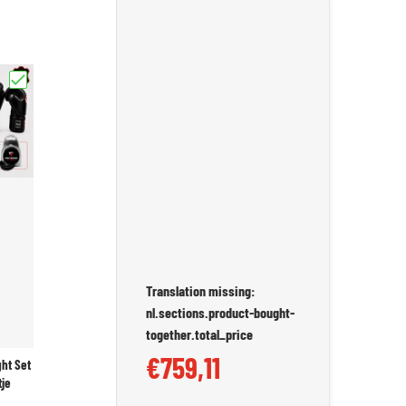
tijl"
heenbeschermers - Zwart | Ultieme Bescherming"
Kies "Twins Special Complete Fight Set 10% Korting + Gratis Bitje"
Translation missing:
nl.sections.product-bought-
together.total_price
€759,11
ght Set
tje