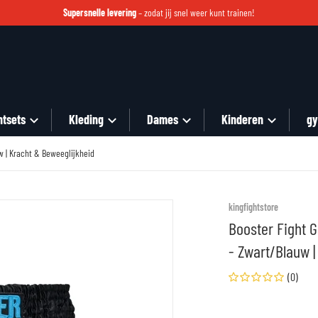
Supersnelle levering
– zodat jij snel weer kunt trainen!
htsets
Kleding
Dames
Kinderen
gy
w | Kracht & Beweeglijkheid
files/wave-3.jpg
kingfightstore
Booster Fight 
- Zwart/Blauw 
(0)