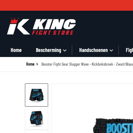
Zoek in onze winkel
Home
Bescherming
Handschoenen
Fig
Home
Booster Fight Gear Slugger Wave - Kickboksbroek - Zwart/Blau
files/wave-2.jpg