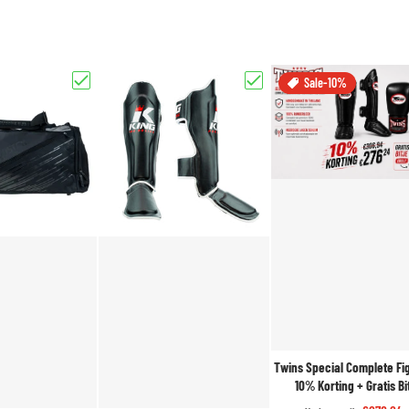
Sale
-10%
Gear V3 Zwart/Wit Complete Set + Gratis Bitje"
Kies "Booster Fight Gear Performance - Sporttas - Zwart | Ruimte & S
Kies "King Pro Boxing SG 1 - Sc
Twins Special Complete Fi
10% Korting + Gratis Bi