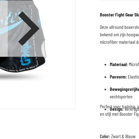
Booster Fight Gear S
Deze allround boxersho
en media 1 in galerijweergave
bekend om zijn hoogw
microfiber materiaal da
Materiaal:
Microf
Pasvorm:
Elastis
Bewegingsvrijhe
vechtsporten
Perfect voor training, 
Design:
Verkrijg
en stijl met Booster Fi
Color:
Zwart & Blauw