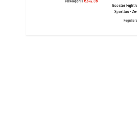
€242,98
Verkoopprijs
Booster Fight
Sporttas - Zwa
Reguliere