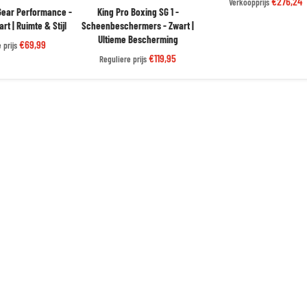
€276,24
Verkoopprijs
 Gear Performance -
King Pro Boxing SG 1 -
rt | Ruimte & Stijl
Scheenbeschermers - Zwart |
Ultieme Bescherming
€69,99
 prijs
€119,95
Reguliere prijs