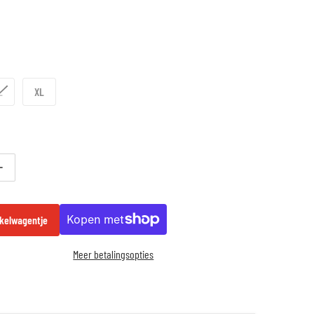
L
XL
or Booster Fight Gear Slugger Wave - Kickboksbroek - Zwart/Blauw | Kracht &a
Verhoog aantal voor Booster Fight Gear Slugger Wave - Kickboksbroek - Zwart
kelwagentje
Meer betalingsopties