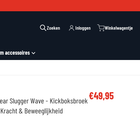
Zoeken
Inloggen
Winkelwagentje
m accessoires
files/wave-4.jpg
€49,95
Reguliere prijs
Gear Slugger Wave - Kickboksbroek
| Kracht & Beweeglijkheid